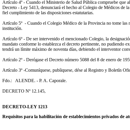
Artículo 4º - Cuando el Ministerio de Salud Pública compruebe que alg
Decreto - Ley 5413, denunciará el hecho al Colegio de Médicos de la P
fiel cumplimiento de las disposiciones estatutarias.
Artículo 5º - Cuando el Colegio Médico de la Provincia no tome las me
institución.
Artículo 6º - De ser intervenido el mencionado Colegio, la designació
mandato conforme lo establezca el decreto pertinente, no pudiendo ex
tendrá un límite máximo de noventa días, debiendo el interventor convo
Artículo 2º - Derógase el Decreto número 5088 del 8 de enero de 1959
Artículo 3º -Comuníquese, pubíiquese, dése al Registro y Boletín Ofici
Fdo.: ALENDE. - P. A. Caporale.
DECRETO Nº 12.145,
DECRETO-LEY 1213
Requisitos para la habilitación de establecimientos privados de 