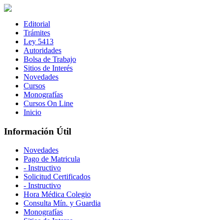
Editorial
Trámites
Ley 5413
Autoridades
Bolsa de Trabajo
Sitios de Interés
Novedades
Cursos
Monografías
Cursos On Line
Inicio
Información Útil
Novedades
Pago de Matricula
- Instructivo
Solicitud Certificados
- Instructivo
Hora Médica Colegio
Consulta Mín. y Guardia
Monografías