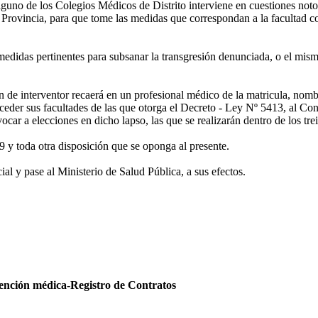
uno de los Colegios Médicos de Distrito interviene en cuestiones notoria
rovincia, para que tome las medidas que correspondan a la facultad conf
didas pertinentes para subsanar la transgresión denunciada, o el mismo
n de interventor recaerá en un profesional médico de la matricula, nom
ceder sus facultades de las que otorga el Decreto - Ley Nº 5413, al Co
car a elecciones en dicho lapso, las que se realizarán dentro de los tre
 y toda otra disposición que se oponga al presente.
al y pase al Ministerio de Salud Pública, a sus efectos.
atención médica-Registro de Contratos